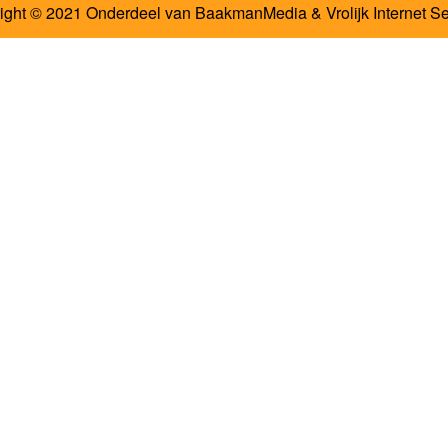
ight © 2021 Onderdeel van
BaakmanMedia
&
Vrolijk Internet S