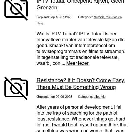
IPTV Totaal: Onbeperkt Kijken, Geen
Grenzen
Geplaatst op 10-07-2025
Categorie:
Muziek, televisie en
films
Wat is IPTV Totaal? IPTV Totaal is een
innovatieve manier van televisie kijken die
gebruikmaakt van internetprotocol om
televisieprogramma's en films te streamen.
In tegenstelling tot traditionele televisie,
waarbij con ...
Meer lezen
Resistance? If It Doesn’t Come Easy,
There Must Be Something Wrong
Geplaatst op 09-06-2025
Categorie:
Lifestyle
After years of personal development, I fell
into the trap of searching for the path of
least resistance. Whenever things got hard
for me, I would beat myself up and think that
something was wrong or, worse, that I was