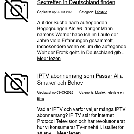
Sextreffen in Deutschland finden
Geplaatst op 26-03-2025
Categorie:
Lifestyle
Auf der Suche nach aufregenden
Begegnungen Als 56-jähriger Mann
namens Werner habe ich im Laufe der
Jahre viele Erfahrungen gesammelt,
insbesondere wenn es um die aufregende
Welt der Erotik geht. In Deutschland gib ...
Meer lezen
IPTV abonnemang som Passar Alla
Smaker och Behov
Geplaatst op 03-03-2025
Categorie:
Muziek, televisie en
films
Vad är IPTV och varför väljer många IPTV
abonnemang? IP TV står för Internet
Protocol Television och har revolutionerat
hur vi konsumerar TV-innehåll. Istället för
att anv ...
Meer lezen